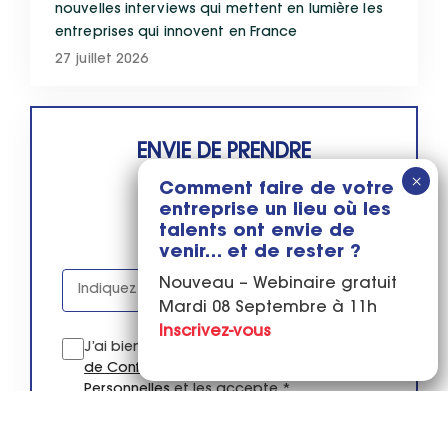
nouvelles interviews qui mettent en lumière les
entreprises qui innovent en France
27 juillet 2026
ENVIE DE PRENDRE
DES NOUVELLES ?
Comment faire de votre
entreprise un lieu où les
talents ont envie de
VOTRE EMAIL
venir… et de rester ?
Nouveau – Webinaire gratuit
Mardi 08 Septembre à 11h
Inscrivez-vous
J’ai bien pris connaissance de la
Politique
de Confidentialité Des Données
Personnelles
et les accepte.*