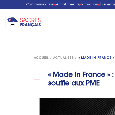
Communication
Achat média
Formation
Événeme
ACCUEIL
/
ACTUALITÉS
/
« MADE IN FRANCE 
« Made in France » :
souffle aux PME