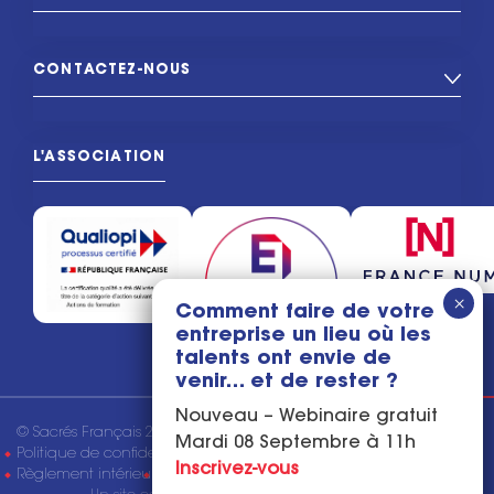
CONTACTEZ-NOUS
L'ASSOCIATION
Comment faire de votre
entreprise un lieu où les
talents ont envie de
venir… et de rester ?
Nouveau – Webinaire gratuit
© Sacrés Français 2026
Mentions légales
Mardi 08 Septembre à 11h
Politique de confidentialité
Conditions générales de vente
Inscrivez-vous
Règlement intérieur
Tous droits réservés