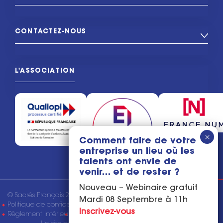
CONTACTEZ-NOUS
L'ASSOCIATION
Comment faire de votre
entreprise un lieu où les
talents ont envie de
venir… et de rester ?
Nouveau – Webinaire gratuit
© Sacrés Français 2026
Mentions légales
Mardi 08 Septembre à 11h
Politique de confidentialité
Conditions générales de vente
Inscrivez-vous
Règlement intérieur
Tous droits réservés