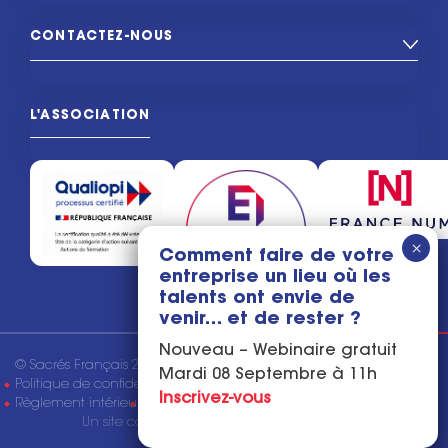
CONTACTEZ-NOUS
L'ASSOCIATION
Comment faire de votre
entreprise un lieu où les
talents ont envie de
venir… et de rester ?
Nouveau – Webinaire gratuit
© Sacrés Français 2026
Mentions légales
Mardi 08 Septembre à 11h
Politique de confidentialité
Conditions générales de vente
Inscrivez-vous
Règlement intérieur
Tous droits réservés
Un site conçu & réalisé par
l'Agence Kaiman