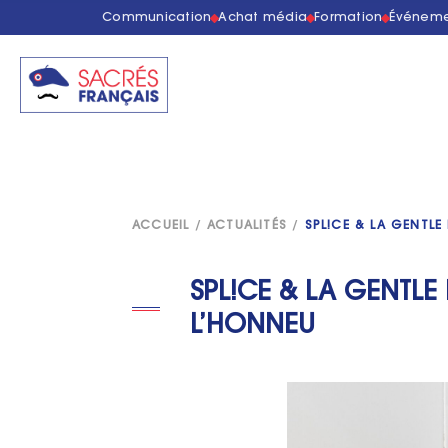
Communication
Achat média
Formation
Événeme
ACCUEIL
/
ACTUALITÉS
/
SPL!CE & LA GENTLE
SPL!CE & LA GENTLE
L’HONNEU