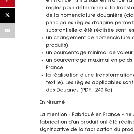
en France » s’il a subi en France sa
règles pour déterminer si la transf
de la nomenclature douanière (class
principales règles d’origine perme
substantielle a été réalisée sont les
un changement de nomenclature do
produits)
un pourcentage minimal de valeur 
un pourcentage maximal en poids o
France
la réalisation d’une transformation
textile). Les règles applicables so
des Douanes [PDF ; 240 Ko].
En résumé
La mention « Fabriqué en France » ne 
fabrication d’un produit ont été réali
significative de la fabrication du prod