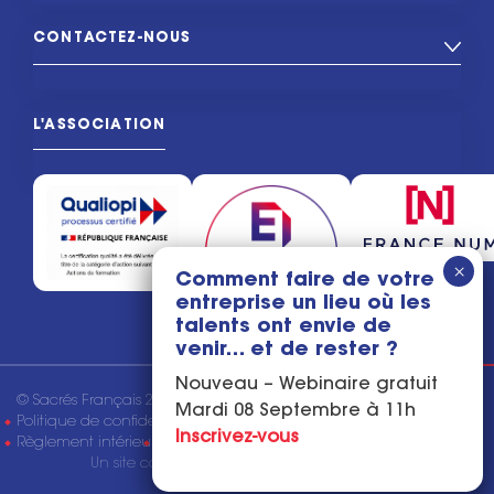
CONTACTEZ-NOUS
L'ASSOCIATION
Comment faire de votre
entreprise un lieu où les
talents ont envie de
venir… et de rester ?
Nouveau – Webinaire gratuit
© Sacrés Français 2026
Mentions légales
Mardi 08 Septembre à 11h
Politique de confidentialité
Conditions générales de vente
Inscrivez-vous
Règlement intérieur
Tous droits réservés
Un site conçu & réalisé par
l'Agence Kaiman