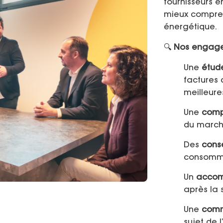
fournisseurs e
mieux compren
énergétique.
🔍
Nos engag
Une
étud
factures d
meilleure
Une
comp
du marc
Des
conse
consomm
Un
accom
après la 
Une
comm
sujet de 