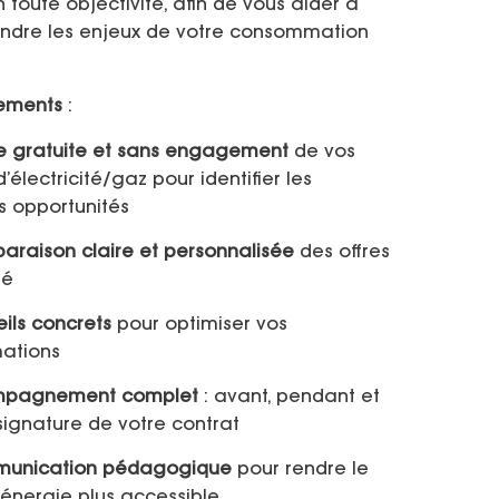
n toute objectivité, afin de vous aider à
dre les enjeux de votre consommation
ements
:
e gratuite et sans engagement
de vos
’électricité/gaz pour identifier les
s opportunités
araison claire et personnalisée
des offres
hé
ils concrets
pour optimiser vos
ations
pagnement complet
: avant, pendant et
signature de votre contrat
unication pédagogique
pour rendre le
l’énergie plus accessible