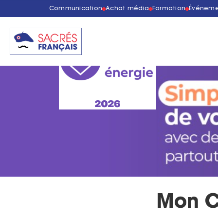
Communication
Achat média
Formation
Événeme
Mon C