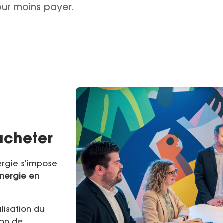
our moins payer.
acheter
ergie s’impose
nergie en
lisation du
ion de