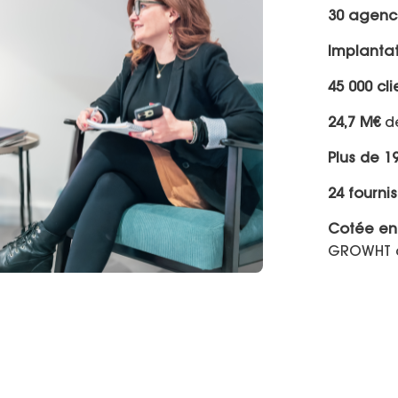
30 agenc
Implanta
45 000 c
24,7 M€
de
Plus de 1
24 fourni
Cotée en
GROWHT 