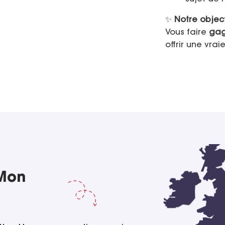
✨
Notre object
Vous faire
gag
offrir une vrai
 Mon