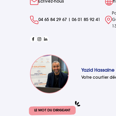
Ecrivez-nous
h
P
Gu
04 65 84 29 67 | 06 01 85 92 41
1
Yazid Hassaine
Votre courtier dé
LE MOT DU DIRIGEANT