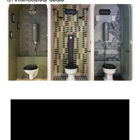
un
interlocuteur dédié
.