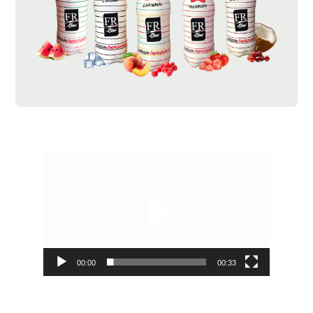
Lecteur
vidéo
00:00
00:33