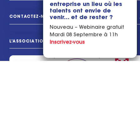
entreprise un lieu où les
talents ont envie de
CONTACTEZ-NOUS
venir… et de rester ?
Nouveau – Webinaire gratuit
Mardi 08 Septembre à 11h
L'ASSOCIATION
Inscrivez-vous
© Sacrés Français 2026
Mentions légales
Politique de confidentialité
Conditions générales de vente
Règlement intérieur
Tous droits réservés
Un site conçu & réalisé par
l'Agence Kaiman