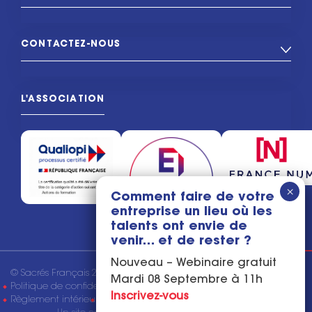
CONTACTEZ-NOUS
L'ASSOCIATION
Comment faire de votre
entreprise un lieu où les
talents ont envie de
venir… et de rester ?
Nouveau – Webinaire gratuit
© Sacrés Français 2026
Mentions légales
Mardi 08 Septembre à 11h
Politique de confidentialité
Conditions générales de vente
Inscrivez-vous
Règlement intérieur
Tous droits réservés