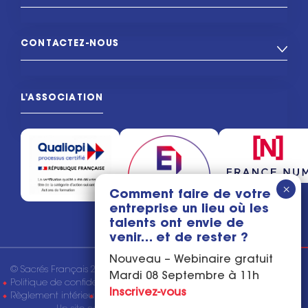
CONTACTEZ-NOUS
L'ASSOCIATION
Comment faire de votre
entreprise un lieu où les
talents ont envie de
venir… et de rester ?
Nouveau – Webinaire gratuit
© Sacrés Français 2026
Mentions légales
Mardi 08 Septembre à 11h
Politique de confidentialité
Conditions générales de vente
Inscrivez-vous
Règlement intérieur
Tous droits réservés