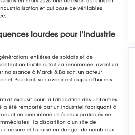
Calais en mars 2025. Une décision qui s’inscrit
dustrialisation et qui pose de véritables
ce.
uences lourdes pour l’industrie
générations entières de soldats et de
 confection textile a fait sa renommée, avant sa
r naissance à Marck & Balsan, un acteur
nnel. Pourtant, son avenir est aujourd’hui mis
ntrat exclusif pour la fabrication des uniformes
é a été remporté par un industriel fabriquant à
duction bien inférieurs à ceux pratiqués en
mmédiates : la disparition d’un site de
s sur-mesure et la mise en danger de nombreux