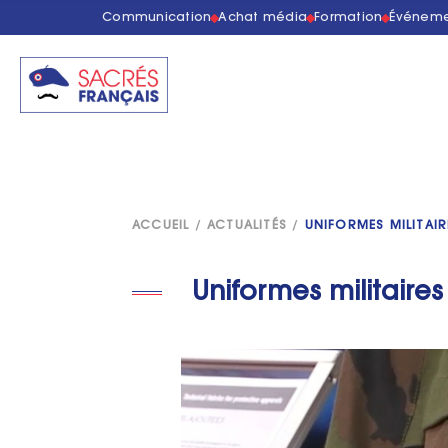
Communication
Achat média
Formation
Événeme
ACCUEIL
/
ACTUALITÉS
/
UNIFORMES MILITAIR
Uniformes militaires